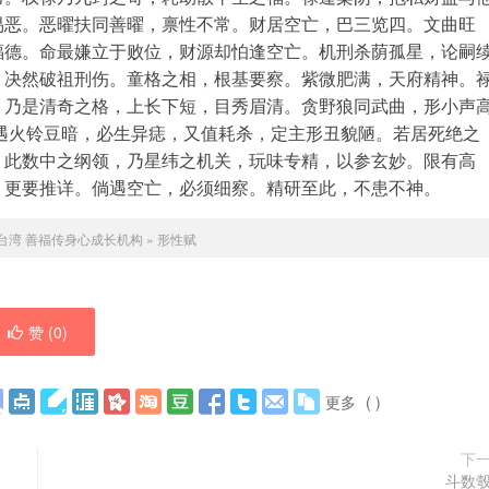
易恶。恶曜扶同善曜，禀性不常。财居空亡，巴三览四。文曲旺
福德。命最嫌立于败位，财源却怕逢空亡。机刑杀荫孤星，论嗣
，决然破祖刑伤。童格之相，根基要察。紫微肥满，天府精神。
，乃是清奇之格，上长下短，目秀眉清。贪野狼同武曲，形小声
遇火铃豆暗，必生异痣，又值耗杀，定主形丑貌陋。若居死绝之
。此数中之纲领，乃星纬之机关，玩味专精，以参玄妙。限有高
，更要推详。倘遇空亡，必须细察。精研至此，不患不神。
台湾 善福传身心成长机构
»
形性赋
赞 (
0
)
更多
(
)
下
斗数