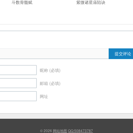
斗数骨髓赋
紫微诸星庙陷诀
提交评论
昵称 (必填)
邮箱 (必填)
网址
© 2026
网站地图
QQ:508473787