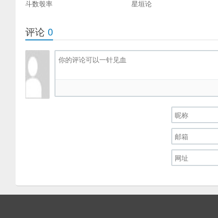
斗数彀率
星垣论
评论
0