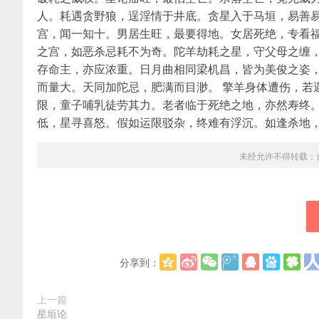
人。耗遇贪野狼，逞淫情于井底。贪星入于马垣，易善
宫，闻一知十。男居生旺，最要得地。女居死绝，专看
之宫，如恶杀忌耗不为奇。陀羊劫耗之星，守父母之缠
存命主，亦应浓重。日月曲相同梁机昌，皆为美俊之姿
而量大。天同加陀忌，肥满而目渺。 擎羊身体遭伤，若
限，童子哺乳徒劳其力。老者临于死绝之地，亦然寿终
低，星寻喜怒。假如运限驳杂，终难有浮沉。如逢杀地
未经允许不得转载：
分享到：
上一篇
星垣论