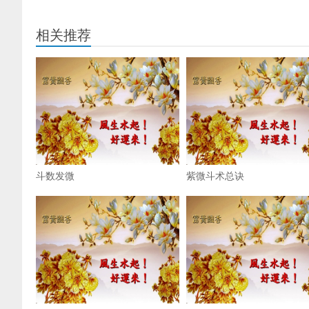
相关推荐
斗数发微
紫微斗术总诀