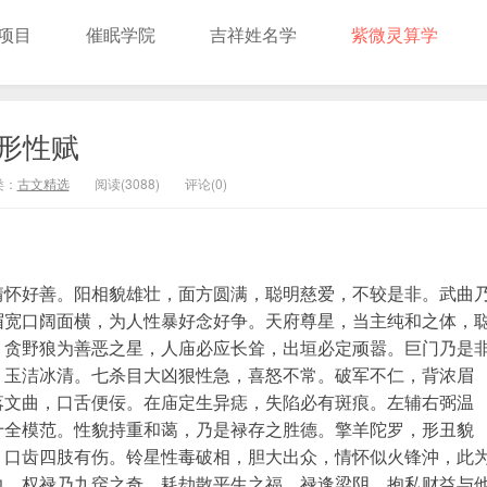
项目
催眠学院
吉祥姓名学
紫微灵算学
形性赋
类：
古文精选
阅读(3088)
评论(0)
情怀好善。阳相貌雄壮，面方圆满，聪明慈爱，不较是非。武曲
眉宽口阔面横，为人性暴好念好争。天府尊星，当主纯和之体，
。贪野狼为善恶之星，人庙必应长耸，出垣必定顽嚣。巨门乃是
，玉洁冰清。七杀目大凶狠性急，喜怒不常。破军不仁，背浓眉
落文曲，口舌便佞。在庙定生异痣，失陷必有斑痕。左辅右弼温
十全模范。性貌持重和蔼，乃是禄存之胜德。擎羊陀罗，形丑貌
，口齿四肢有伤。铃星性毒破相，胆大出众，情怀似火锋沖，此
力。权禄乃九窍之奇，耗劫散平生之福。禄逢梁阴，抱私财益与