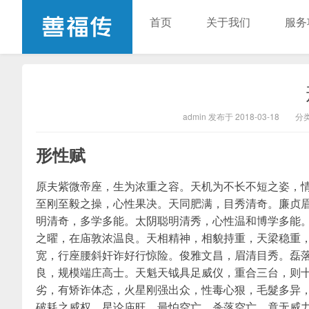
首页
关于我们
服务
台湾 善福传身心成长机构
admin 发布于 2018-03-18
分
形性赋
原夫紫微帝座，生为浓重之容。天机为不长不短之姿，
至刚至毅之操，心性果决。天同肥满，目秀清奇。廉贞
明清奇，多学多能。太阴聪明清秀，心性温和博学多能
之曜，在庙敦浓温良。天相精神，相貌持重，天梁稳重
宽，行座腰斜奸诈好行惊险。俊雅文昌，眉清目秀。磊
良，规模端庄高士。天魁天钺具足威仪，重合三台，则
劣，有矫诈体态，火星刚强出众，性毒心狠，毛髮多异
破耗之威权。星论庙旺，最怕空亡。杀落空亡，竟无威