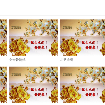
女命骨髓赋
斗数准绳