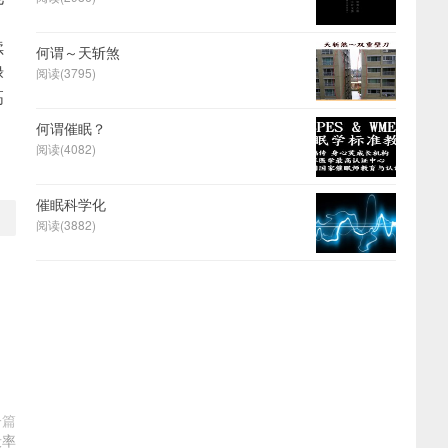
续
何谓～天斩煞
禄
阅读(3795)
高
何谓催眠？
阅读(4082)
催眠科学化
阅读(3882)
一篇
彀率