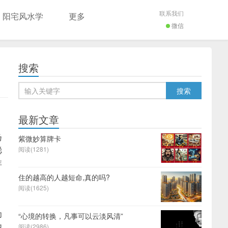
联系我们
阳宅风水学
更多
微信
搜索
最新文章
乃
紫微妙算牌卡
聪
阅读(1281)
非
住的越高的人越短命,真的吗?
阅读(1625)
为
“心境的转换，凡事可以云淡风清”
他
阅读(2986)