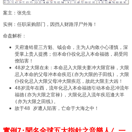
案主：张先生
实例：任职采购部门，因挡人财路浮尸外海！
命盘解析：
天府逢铃星三方魁、钺会命，主为人内敛小心谨慎，深
受掌上贵人提携；但本命仆役化忌入本命福德，易受同
僚陷害！
48岁之大限在未：本命忌入大限夫妻冲大限官禄，大限
忌入本命的父母冲本命疾厄(亦为大限的子田线)，大限
仆役化忌入大限父母冲大限疾厄，故此大限主大凶！
48岁流年在酉，流年化忌入本命福德引动本命忌冲流年
福德(亦为大限之官禄)，大限化忌入流年疾厄逢大羊
(亦为大限之田线)。
故于48 岁遭人陷害，亡命于大海之中！
實例7:
聞名全球五大指針之音樂人/ 一