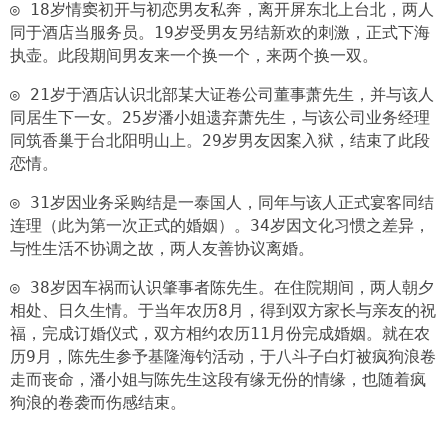
◎ 18岁情窦初开与初恋男友私奔，离开屏东北上台北，两人
同于酒店当服务员。19岁受男友另结新欢的刺激，正式下海
执壶。此段期间男友来一个换一个，来两个换一双。
◎ 21岁于酒店认识北部某大证卷公司董事萧先生，并与该人
同居生下一女。25岁潘小姐遗弃萧先生，与该公司业务经理
同筑香巢于台北阳明山上。29岁男友因案入狱，结束了此段
恋情。
◎ 31岁因业务采购结是一泰国人，同年与该人正式宴客同结
连理（此为第一次正式的婚姻）。34岁因文化习惯之差异，
与性生活不协调之故，两人友善协议离婚。
◎ 38岁因车祸而认识肇事者陈先生。在住院期间，两人朝夕
相处、日久生情。于当年农历8月，得到双方家长与亲友的祝
福，完成订婚仪式，双方相约农历11月份完成婚姻。就在农
历9月，陈先生参予基隆海钓活动，于八斗子白灯被疯狗浪卷
走而丧命，潘小姐与陈先生这段有缘无份的情缘，也随着疯
狗浪的卷袭而伤感结束。