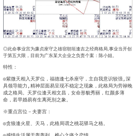
◎此命事业宫为廉贞座守之雄宿朝垣逢吉之经商格局,事业当开创
于第五大限，目前为广东某大企业之负责个案：陈小姐。
特性：
◎紫微天相入天罗位，福德逢七杀座守，主自我意识较强,深
具领导能力,精神层面易呈现不稳定之现象，此格局为劳禄晚
成之格局。天罗位逢天相文昌，女命形貌秀丽，红颜多薄
命，若早婚易有生离死别之象。
※重点宫位－夫妻宫：
◎贪狼逢火星、天马，此格局谓之桃花驿马之格。
◎感情生活属于轰轰列、椎心之痛之恋情。