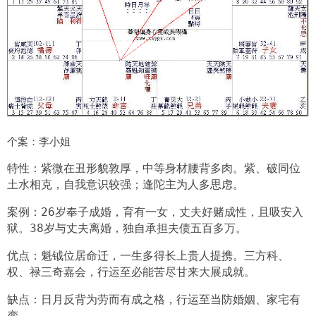
个案：李小姐
特性：紫微在丑形貌敦厚，中等身材腰背多肉。紫、破同位
土水相克，自我意识较强；逢陀主为人多思虑。
案例：26岁奉子成婚，育有一女，丈夫好赌成性，且吸安入
狱。38岁与丈夫离婚，独自承担夫债五百多万。
优点：魁钺位居命迁，一生多得长上贵人提携。三方科、
权、禄三奇嘉会，行运至必能苦尽甘来大展成就。
缺点：日月反背为劳而有成之格，行运至当防婚姻、家宅有
变。