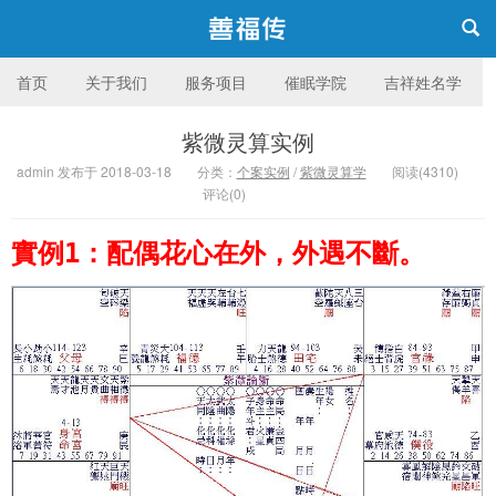
首页
关于我们
服务项目
催眠学院
吉祥姓名学
紫微灵算实例
台湾 善福传身心成长机构
admin 发布于 2018-03-18
分类：
个案实例
/
紫微灵算学
阅读(4310)
评论(0)
實例1：配偶花心在外，外遇不斷。