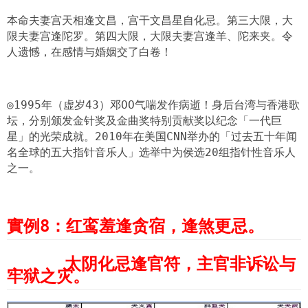
本命夫妻宫天相逢文昌，宫干文昌星自化忌。第三大限，大
限夫妻宫逢陀罗。第四大限，大限夫妻宫逢羊、陀来夹。令
人遗憾，在感情与婚姻交了白卷！
◎1995年（虚岁43）邓OO气喘发作病逝！身后台湾与香港歌
坛，分别颁发金针奖及金曲奖特别贡献奖以纪念「一代巨
星」的光荣成就。2010年在美国CNN举办的「过去五十年闻
名全球的五大指针音乐人」选举中为侯选20组指针性音乐人
之一。
實例
8
：红鸾羞逢贪宿，逢煞更忌。
太阴化忌逢官符，主官非诉讼与
牢狱之灾。