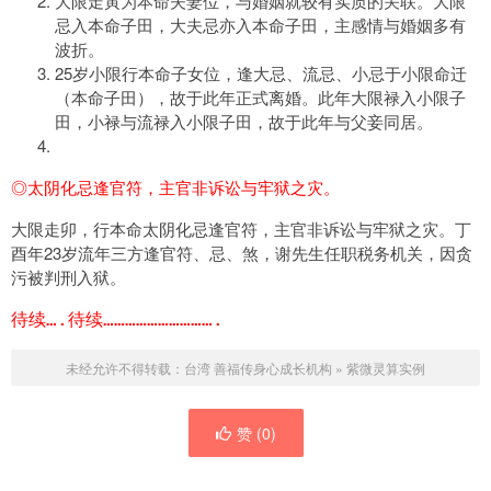
大限走寅为本命夫妻位，与婚姻就较有实质的关联。大限
忌入本命子田，大夫忌亦入本命子田，主感情与婚姻多有
波折。
25岁小限行本命子女位，逢大忌、流忌、小忌于小限命迁
（本命子田），故于此年正式离婚。此年大限禄入小限子
田，小禄与流禄入小限子田，故于此年与父妾同居。
◎太阴化忌逢官符，主官非诉讼与牢狱之灾。
大限走卯，行本命太阴化忌逢官符，主官非诉讼与牢狱之灾。丁
酉年23岁流年三方逢官符、忌、煞，谢先生任职税务机关，因贪
污被判刑入狱。
待续….待续………………………….
未经允许不得转载：
台湾 善福传身心成长机构
»
紫微灵算实例
赞 (
0
)