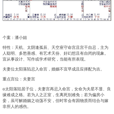
个案：潘小姐
特性：天机、太阴逢孤辰、天空座守命宫且宫干自忌，主为
人聪明、多愁善感、有艺术天份、好幻想且有自闭的现象。
宜从事设计、写作或学术研究，当能有所表现。
夫妻位太阳落陷忌入命宫，婚姻不宜早成且应择配为吉。
重点宫位：夫妻宫
◎太阳落陷居子位，夫妻宫再忌入命宫，女命为夫星不显、良
缘难成之格。若为人之正室，生离死别难免；若为偏房小
妾，虽可解婚姻之动荡不安，但时常会有因物质而结合与嫁
非所人的感伤。