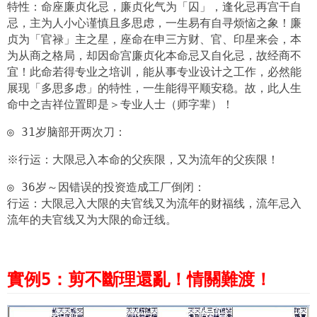
特性：命座廉贞化忌，廉贞化气为「囚」，逢化忌再宫干自
忌，主为人小心谨慎且多思虑，一生易有自寻烦恼之象！廉
贞为「官禄」主之星，座命在申三方财、官、印星来会，本
为从商之格局，却因命宫廉
贞
化本命忌又自化忌，
故经商不
宜！此命若得专业之培训，能从事专业设计之工作，必然能
展现「多思多虑」的特性，一生能得平顺安稳。故，此人生
命中之吉祥位置即是＞专业人士（师字辈）！​
◎ 31岁脑部开两次刀：
※行运：大限忌入本命的父疾限，又为流年的父疾限！
◎ 36岁～因错误的投资造成工厂倒闭：
行运：大限忌入大限的夫官线又为流年的财福线，流年忌入
流年的夫官线又为大限的命迁线。
實例5：剪不斷理還亂！
情關難渡！