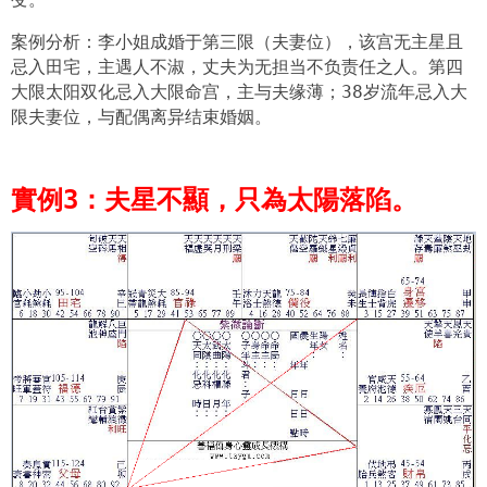
案例分析：李小姐成婚于第三限（夫妻位），该宫无主星且
忌入田宅，主遇人不淑，丈夫为无担当不负责任之人。第四
大限太阳双化忌入大限命宫，主与夫缘薄；38岁流年忌入大
限夫妻位，与配偶离异结束婚姻。
實例3：夫星不顯，只為太陽落陷。