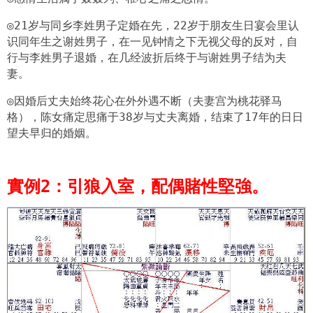
◎21岁与同乡李姓男子定婚在先，22岁于朋友生日宴会里认
识同年生之谢姓男子，在一见钟情之下无视父母的反对，自
行与李姓男子退婚，在几经波折后终于与谢姓男子结为夫
妻。
◎因婚后丈夫始终花心在外外遇不断（夫妻宫为桃花驿马
格），陈女痛定思痛于38岁与丈夫离婚，结束了17年的日日
望夫早归的婚姻。
實例2：引狼入室，配偶賭性堅強。