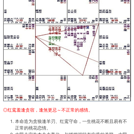
◎红鸾羞逢贪宿，逢煞更忌～不正常的感情。
本命造为贪狼逢羊刃、红鸾守命，一生桃花不断且易有不
正常的桃花恋情。