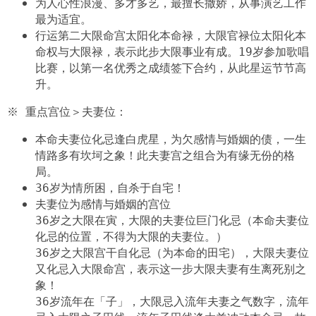
为人心性浪漫、多才多艺，最擅长撒娇，从事演艺工作
最为适宜。
行运第二大限命宫太阳化本命禄，大限官禄位太阳化本
命权与大限禄，表示此步大限事业有成。19岁参加歌唱
比赛，以第一名优秀之成绩签下合约，从此星运节节高
升。
※ 重点宫位＞夫妻位：
本命夫妻位化忌逢白虎星，为欠感情与婚姻的债，一生
情路多有坎坷之象！此夫妻宫之组合为有缘无份的格
局。
36岁为情所困，自杀于自宅！
夫妻位为感情与婚姻的宫位
36岁之大限在寅，大限的夫妻位巨门化忌（本命夫妻位
化忌的位置，不得为大限的夫妻位。）
36岁之大限宫干自化忌（为本命的田宅），大限夫妻位
又化忌入大限命宫，表示这一步大限夫妻有生离死别之
象！
36岁流年在「子」，大限忌入流年夫妻之气数字，流年