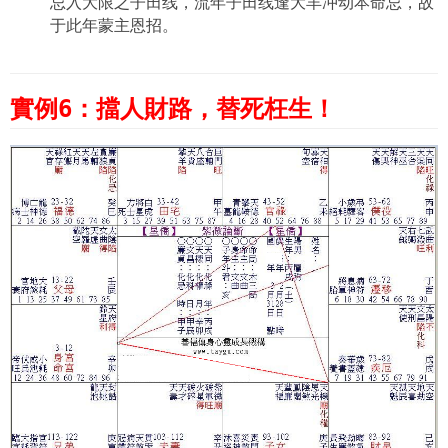
忌入大限之子田线，流年子田线逢大羊冲动本命忌，故
于此年蒙主恩招。
實例6：擋人財路，替死枉生！