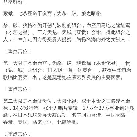
命格解析：
紫微、七杀座命于亥宫，为杀、破、狼之暗格。
杀、破、狼格本为开创与波动的组合，命座四马地之逢红鸾
（才艺之星）、三方天魁、天钺（双贵）会命。得此组合之
人，一生奔走四方得受贵人提携，为扬名海内外之女强人！
﹝重点宫位﹞
第一大限走本命命宫，为杀、破、狼逢禄（本命化禄）、贵
（魁、钺）之组合。11岁以一首「访英台」，获得中华电台
歌唱比赛第一名，这是奠定她往演艺界发展的主要因素。
﹝重点宫位﹞
第二大限走本命父母位，大限化禄、权于本命之官路逢本命
禄，14岁发行第一张个人唱片专辑，17岁至27岁事业到达巅
峰，在日本乐坛发展大获成功，名气回向台湾、中国大陆、
香港、泰国、马来西亚、北韩等地。
﹝重点宫位﹞