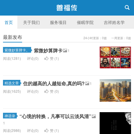
首页
关于我们
服务项目
催眠学院
吉祥姓名学
最新发布
24小时更新：0篇 一周更新：0篇
台湾 善福传身心成长机构
紫微妙算牌卡
紫微妙算牌卡。
1
阅读(1281)
评论(0)
赞 (
1
)
住的越高的人越短命,真的吗?
精选文章
1
阅读(1625)
评论(0)
赞 (
0
)
“心境的转换，凡事可以云淡风清”
禅语录
1
阅读(2986)
评论(0)
赞 (
1
)