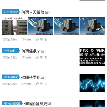
何谓～天斩煞
阳宅风水学
4
阅读(3796)
评论(0)
赞 (
3
)
何谓催眠？
何谓催眠？
1
阅读(4082)
评论(0)
赞 (
5
)
催眠科学化
催眠科学化
1
阅读(3882)
评论(0)
赞 (
1
)
催眠的發展史
催眠的發展史
1