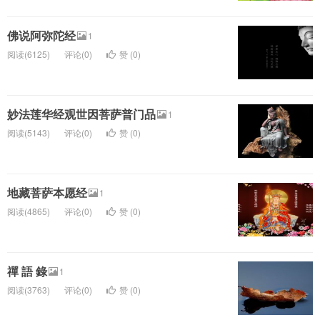
佛说阿弥陀经
1
阅读(6125)
评论(0)
赞 (
0
)
妙法莲华经观世因菩萨普门品
1
阅读(5143)
评论(0)
赞 (
0
)
地藏菩萨本愿经
1
阅读(4865)
评论(0)
赞 (
0
)
禪 語 錄
1
阅读(3763)
评论(0)
赞 (
0
)