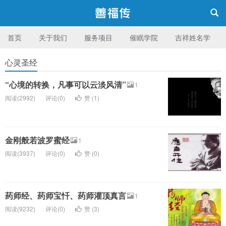
首页
关于我们
服务项目
催眠学院
吉祥姓名学
心灵圣经
台湾 善福传身心成长机构
“心境的转换，凡事可以云淡风清”
1
阅读(2992)
评论(0)
赞 (
1
)
金刚般若波罗蜜经
1
阅读(3937)
评论(0)
赞 (
0
)
药师经、药师宝忏、药师灌顶真言
1
阅读(9232)
评论(0)
赞 (
3
)