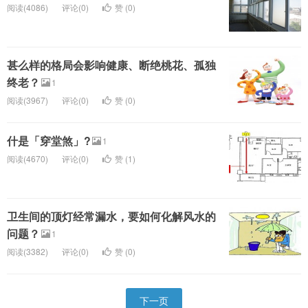
阅读(4086)
评论(0)
赞 (
0
)
甚么样的格局会影响健康、断绝桃花、孤独
终老？
1
阅读(3967)
评论(0)
赞 (
0
)
什是「穿堂煞」?
1
阅读(4670)
评论(0)
赞 (
1
)
卫生间的顶灯经常漏水，要如何化解风水的
问题？
1
阅读(3382)
评论(0)
赞 (
0
)
下一页