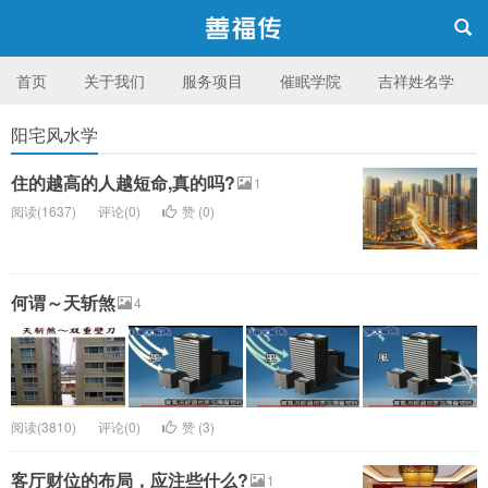
首页
关于我们
服务项目
催眠学院
吉祥姓名学
阳宅风水学
台湾 善福传身心成长机构
住的越高的人越短命,真的吗?
1
阅读(1637)
评论(0)
赞 (
0
)
何谓～天斩煞
4
阅读(3810)
评论(0)
赞 (
3
)
客厅财位的布局，应注些什么?
1