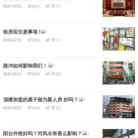
阅读(3629)
评论(0)
赞 (
1
)
租房应注意事项 !
1
阅读(3215)
评论(0)
赞 (
1
)
路冲如何影响我们！
1
阅读(3247)
评论(0)
赞 (
0
)
顶楼加盖的屋子做为新人房 好吗？
1
阅读(4302)
评论(0)
赞 (
0
)
阳台外推好吗？对风水有甚么影响？
1